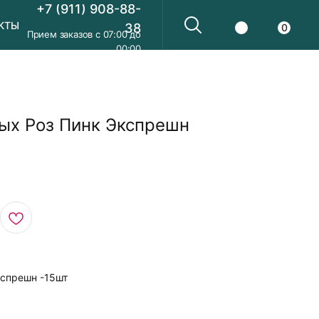
+7 (911) 908-88-
КТЫ
38
0
Прием заказов с 07:00 до
00:00
ых Роз Пинк Экспрешн
кспрешн -15шт