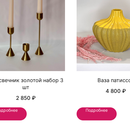
свечник золотой набор 3
Ваза патисс
шт
4 800
₽
2 850
₽
одробнее
Подробнее