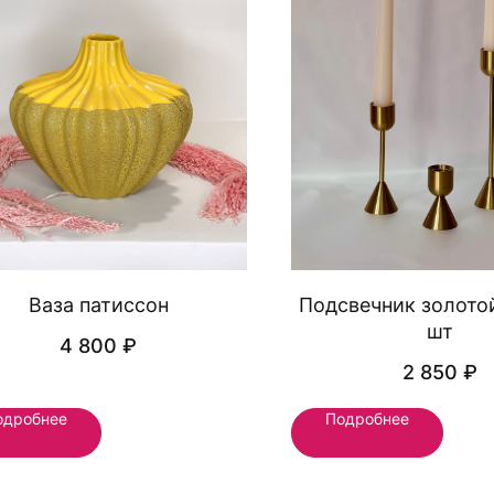
Ваза патиссон
Подсвечник золото
шт
4 800
₽
2 850
₽
одробнее
Подробнее