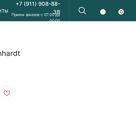
+7 (911) 908-88-
КТЫ
38
0
Прием заказов с 07:00 до
00:00
nhardt