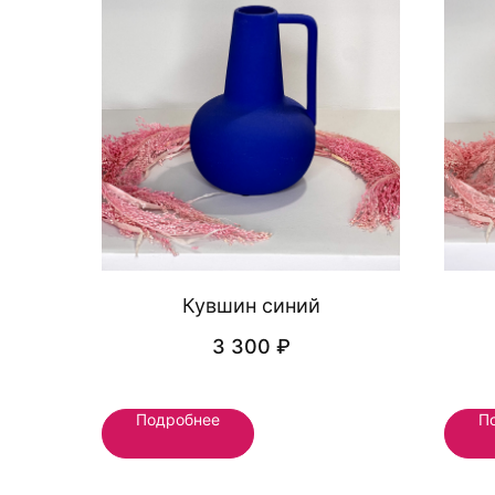
Кувшин синий
3 300
₽
Подробнее
П