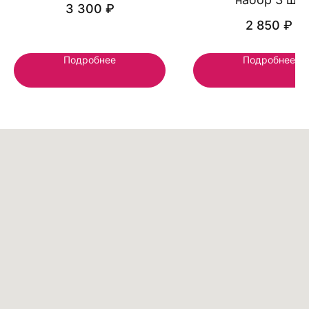
3 300
₽
КОНТАКТЫ СТУДИЙ
2 850
₽
+7 911 708 88 38
Санкт-Петербург, Меридианная 8
Подробнее
Подробнее
flowers.more@yandex.ru
Предложения и консультация
КАТЕГОРИИ
ДЛЯ КЛИЕНТА
Популярное
Доставка и оплата
Политика
Витрина онлайн
конфиденциальности
Авторские букеты
Реквизиты
Монобукеты
Композиции