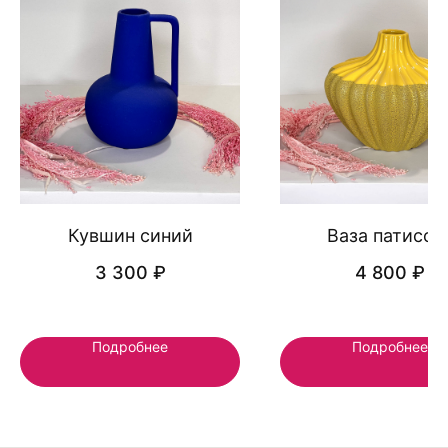
Кувшин синий
Ваза патиссо
3 300
₽
4 800
₽
КОНТАКТЫ СТУДИЙ
Подробнее
Подробнее
+7 911 708 88 38
Санкт-Петербург, Меридианная 8
flowers.more@yandex.ru