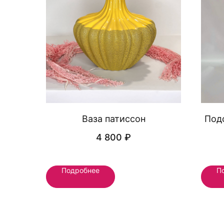
Ваза патиссон
Под
4 800
₽
Подробнее
П