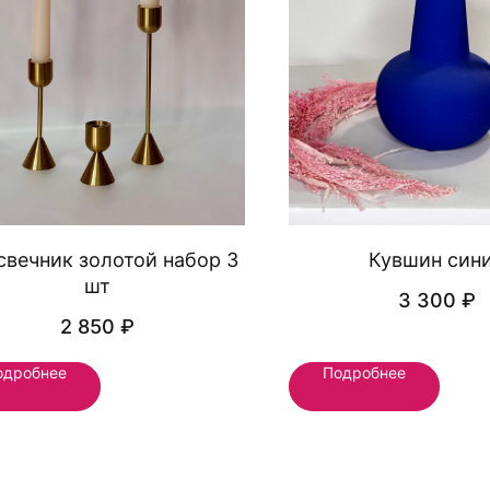
свечник золотой набор 3
Кувшин син
шт
3 300
₽
2 850
₽
одробнее
Подробнее