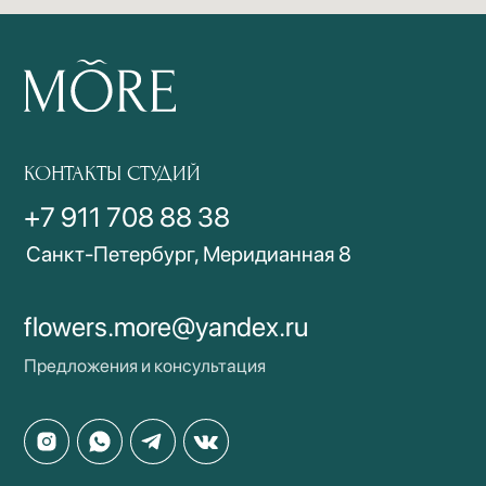
Популярное
Доставка и оплата
Политика
Витрина онлайн
конфиденциальности
Авторские букеты
Реквизиты
Монобукеты
Композиции
©2023 MORE. All Rights Reserved.
Design by: Y-S
ИНН: 753614632336