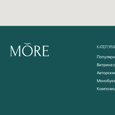
КАТЕГОРИ
Популярн
Витрина 
Авторски
Монобук
Компози