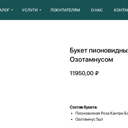
АЛОГ
УСЛУГИ
ПОКУПАТЕЛЯМ
О НАС
КОНТА
Букет пионовидны
Озотамнусом
11950,00
₽
Добавить в корзину
Состав букета:
Пионовилная Роза Кантри Б
Озотамнус 5шт